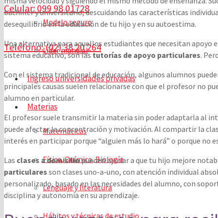
misma velocidad y siguiendo el mismo método de enseñanza. Suce
Celular: 099 98 01728
bachiller y universitario, descuidando las características indivi
Modelo seguro
desequilibrio en la educación de tu hijo y en su autoestima.
Una alternativa para aquellos estudiantes que necesitan apoyo e
Teléfono: (02) 38 20 264
Líder mundial
sistema educativo, son las
tutorías de apoyo particulares
. Per
Con el sistema tradicional de educación, algunos alumnos puede
Ingreso universidades privadas
principales causas suelen relacionarse con que el profesor no pu
alumno en particular.
Materias
El profesor suele transmitir la materia sin poder adaptarla al int
puede afectar la concentración y motivación. Al compartir la c
Matemáticas
interés en participar porque “alguien más lo hará” o porque no 
Física, Química, Biología
Las
clases a domicilio
pueden ayudar a que tu hijo mejore notab
particulares
son clases uno-a-uno, con atención individual abs
personalizado, basado en las necesidades del alumno, con soporte
Lenguaje y literatura
disciplina y autonomía en su aprendizaje.
Hábitos y técnicas de estudio