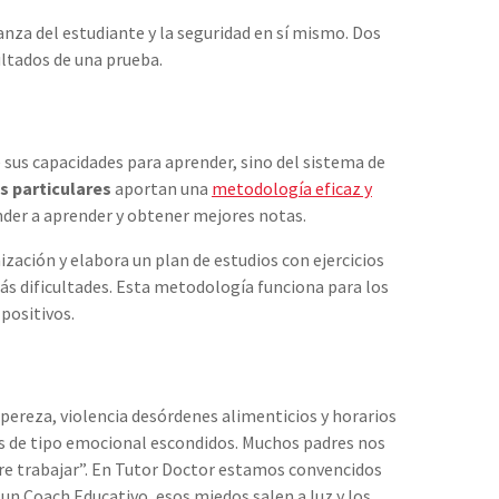
nza del estudiante y la seguridad en sí mismo. Dos
ultados de una prueba.
e sus capacidades para aprender, sino del sistema de
s particulares
aportan una
metodología eficaz y
nder a aprender y obtener mejores notas.
zación y elabora un plan de estudios con ejercicios
ás dificultades. Esta metodología funciona para los
positivos.
pereza, violencia desórdenes alimenticios y horarios
s de tipo emocional escondidos. Muchos padres nos
ere trabajar”. En Tutor Doctor estamos convencidos
 un Coach Educativo, esos miedos salen a luz y los