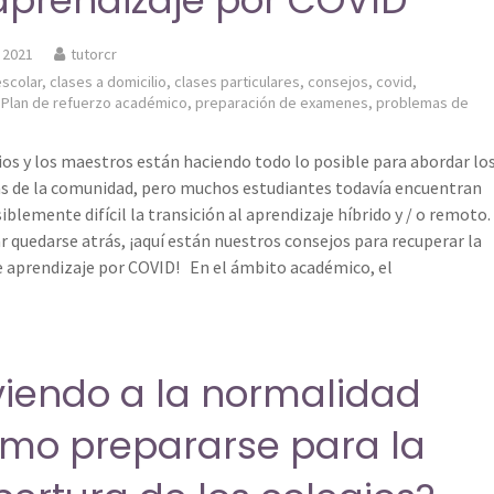
aprendizaje por COVID
, 2021
tutorcr
scolar
,
clases a domicilio
,
clases particulares
,
consejos
,
covid
,
,
Plan de refuerzo académico
,
preparación de examenes
,
problemas de
ios y los maestros están haciendo todo lo posible para abordar lo
 de la comunidad, pero muchos estudiantes todavía encuentran
blemente difícil la transición al aprendizaje híbrido y / o remoto.
ar quedarse atrás, ¡aquí están nuestros consejos para recuperar la
e aprendizaje por COVID! En el ámbito académico, el
viendo a la normalidad
mo prepararse para la