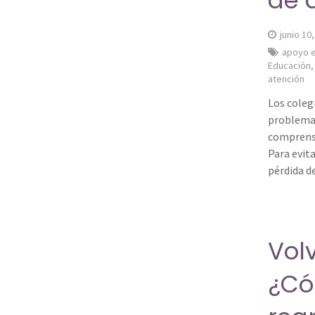
de 
junio 10
apoyo e
Educación
atención
Los coleg
problemas
comprensi
Para evit
pérdida d
Vol
¿Có