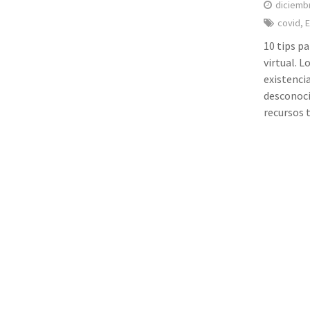
diciemb
covid
,
E
10 tips p
virtual. 
existenci
desconoci
recursos 