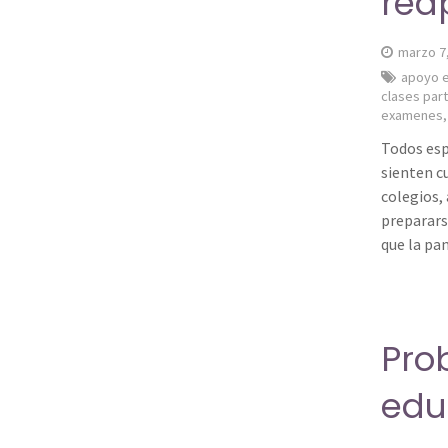
rea
marzo 7
apoyo e
clases part
examenes
Todos esp
sienten c
colegios,
preparars
que la pa
Pro
edu