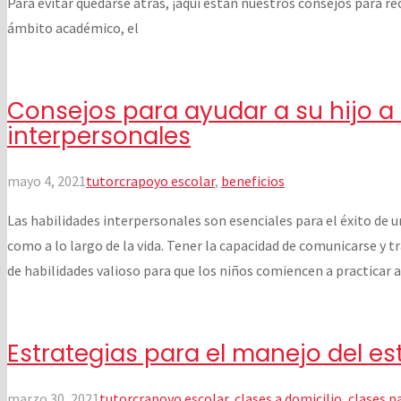
Para evitar quedarse atrás, ¡aquí están nuestros consejos para r
ámbito académico, el
Consejos para ayudar a su hijo a 
interpersonales
mayo 4, 2021
tutorcr
apoyo escolar
,
beneficios
Las habilidades interpersonales son esenciales para el éxito de 
como a lo largo de la vida. Tener la capacidad de comunicarse y 
de habilidades valioso para que los niños comiencen a practicar 
Estrategias para el manejo del es
marzo 30, 2021
tutorcr
apoyo escolar
,
clases a domicilio
,
clases p