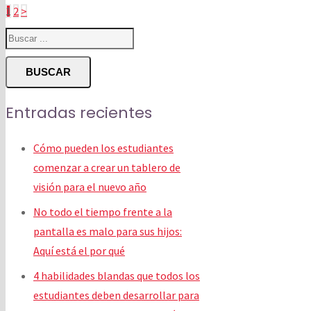
Paginación
1
2
>
de
entradas
BUSCAR
Entradas recientes
Cómo pueden los estudiantes
comenzar a crear un tablero de
visión para el nuevo año
No todo el tiempo frente a la
pantalla es malo para sus hijos:
Aquí está el por qué
4 habilidades blandas que todos los
estudiantes deben desarrollar para