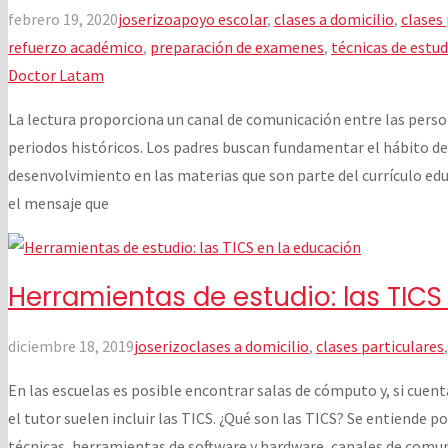
febrero 19, 2020
joserizo
apoyo escolar
,
clases a domicilio
,
clases
refuerzo académico
,
preparación de examenes
,
técnicas de estud
Doctor Latam
La lectura proporciona un canal de comunicación entre las perso
periodos históricos. Los padres buscan fundamentar el hábito de la
desenvolvimiento en las materias que son parte del currículo educ
el mensaje que
Herramientas de estudio: las TICS
diciembre 18, 2019
joserizo
clases a domicilio
,
clases particulares
En las escuelas es posible encontrar salas de cómputo y, si cuenta
el tutor suelen incluir las TICS. ¿Qué son las TICS? Se entiende p
técnicas, herramientas de software y hardware, canales de comu