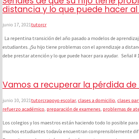
Señales de que su hijo tiene prob
distancia y lo que puede hacer al
junio 17, 2021
tutorcr
La repentina transición del año pasado a modelos de aprendizaj
estudiantes. ¿Su hijo tiene problemas con el aprendizaje a dista
debe prestar atención y lo que puede hacer para ayudar. Señal # 1
Vamos a recuperar la pérdida de
junio 10, 2021
tutorcr
apoyo escolar
,
clases a domicilio
,
clases par
refuerzo académico
,
preparación de examenes
,
problemas de at
Los colegios y los maestros están haciendo todo lo posible para
muchos estudiantes todavía encuentran comprensiblemente difícil